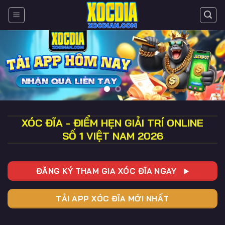
Skip
to
content
XÓC ĐĨA - ĐIỂM HẸN GIẢI TRÍ ONLINE
SỐ 1 VIỆT NAM 2026
ĐĂNG KÝ THAM GIA XÓC ĐĨA NGAY
TẢI APP XÓC ĐĨA MỚI NHẤT