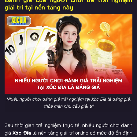
Đánh giá của người chơi đã trải nghiệm
giải trí tại nền tảng này
Nhiều người chơi đánh giá trải nghiệm tại Xóc Đĩa là đáng giá,
thỏa mãn nhu cầu giải trí
Sau thời gian trải nghiệm thực tế, nhiều người chơi đánh
giá
Xóc Đĩa
là nền tảng giải trí online có mức độ ổn định