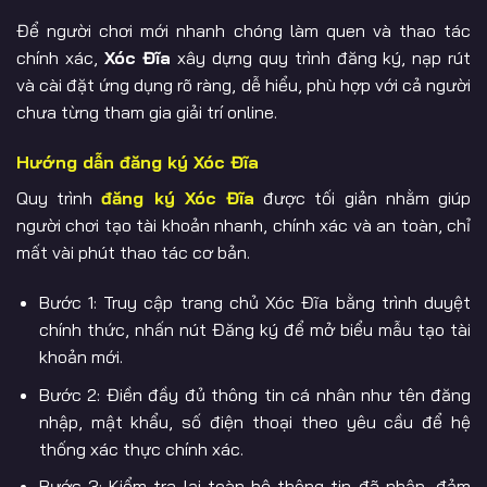
Để người chơi mới nhanh chóng làm quen và thao tác
chính xác,
Xóc Đĩa
xây dựng quy trình đăng ký, nạp rút
và cài đặt ứng dụng rõ ràng, dễ hiểu, phù hợp với cả người
chưa từng tham gia giải trí online.
Hướng dẫn đăng ký Xóc Đĩa
Quy trình
đăng ký Xóc Đĩa
được tối giản nhằm giúp
người chơi tạo tài khoản nhanh, chính xác và an toàn, chỉ
mất vài phút thao tác cơ bản.
Bước 1: Truy cập trang chủ Xóc Đĩa bằng trình duyệt
chính thức, nhấn nút Đăng ký để mở biểu mẫu tạo tài
khoản mới.
Bước 2: Điền đầy đủ thông tin cá nhân như tên đăng
nhập, mật khẩu, số điện thoại theo yêu cầu để hệ
thống xác thực chính xác.
Bước 3: Kiểm tra lại toàn bộ thông tin đã nhập, đảm