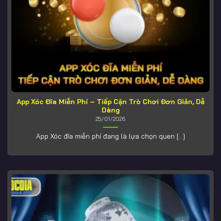
App Xóc Đĩa Miễn Phí – Tiếp Cận Trò Chơi Đơn Giản, Dễ
Dàng
25/01/2026
App Xóc đĩa miễn phí đang là lựa chọn quen [...]