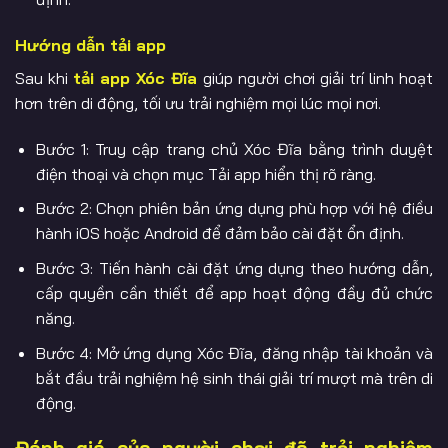
Hướng dẫn tải app
Sau khi
tải app Xóc Đĩa
giúp người chơi giải trí linh hoạt
hơn trên di động, tối ưu trải nghiệm mọi lúc mọi nơi.
Bước 1: Truy cập trang chủ Xóc Đĩa bằng trình duyệt
điện thoại và chọn mục Tải app hiển thị rõ ràng.
Bước 2: Chọn phiên bản ứng dụng phù hợp với hệ điều
hành iOS hoặc Android để đảm bảo cài đặt ổn định.
Bước 3: Tiến hành cài đặt ứng dụng theo hướng dẫn,
cấp quyền cần thiết để app hoạt động đầy đủ chức
năng.
Bước 4: Mở ứng dụng Xóc Đĩa, đăng nhập tài khoản và
bắt đầu trải nghiệm hệ sinh thái giải trí mượt mà trên di
động.