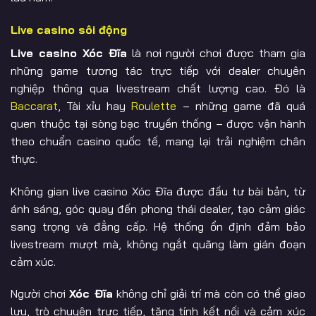
Live casino sôi động
Live casino Xóc Đĩa
là nơi người chơi được tham gia
những game tương tác trực tiếp với dealer chuyên
nghiệp thông qua livestream chất lượng cao. Đó là
Baccarat
, Tài xỉu hay
Roulette
– những game đã quá
quen thuộc tại sòng bạc truyền thống – được vận hành
theo chuẩn casino quốc tế, mang lại trải nghiệm chân
thực.
Không gian live casino Xóc Đĩa được đầu tư bài bản, từ
ánh sáng, góc quay đến phong thái dealer, tạo cảm giác
sang trọng và đẳng cấp. Hệ thống ổn định đảm bảo
livestream mượt mà, không ngắt quãng làm gián đoạn
cảm xúc.
Người chơi
Xóc Đĩa
không chỉ giải trí mà còn có thể giao
lưu, trò chuyện trực tiếp, tăng tính kết nối và cảm xúc