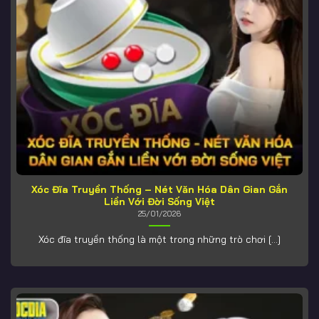
Xóc Đĩa Truyền Thống – Nét Văn Hóa Dân Gian Gắn
Liền Với Đời Sống Việt
25/01/2026
Xóc đĩa truyền thống là một trong những trò chơi [...]