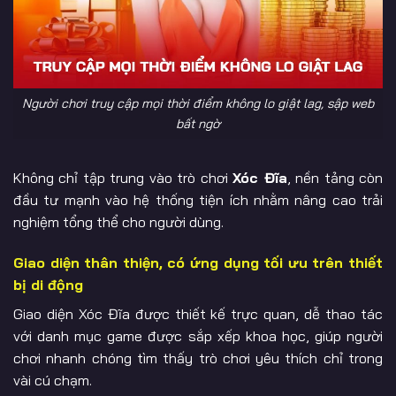
Người chơi truy cập mọi thời điểm không lo giật lag, sập web
bất ngờ
Không chỉ tập trung vào trò chơi
Xóc Đĩa
, nền tảng còn
đầu tư mạnh vào hệ thống tiện ích nhằm nâng cao trải
nghiệm tổng thể cho người dùng.
Giao diện thân thiện, có ứng dụng tối ưu trên thiết
bị di động
Giao diện Xóc Đĩa được thiết kế trực quan, dễ thao tác
với danh mục game được sắp xếp khoa học, giúp người
chơi nhanh chóng tìm thấy trò chơi yêu thích chỉ trong
vài cú chạm.