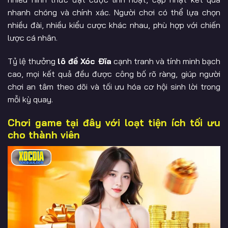
nhanh chóng và chính xác. Người chơi có thể lựa chọn
nhiều đài, nhiều kiểu cược khác nhau, phù hợp với chiến
lược cá nhân.
Tỷ lệ thưởng
lô đề Xóc Đĩa
cạnh tranh và tính minh bạch
cao, mọi kết quả đều được công bố rõ ràng, giúp người
chơi an tâm theo dõi và tối ưu hóa cơ hội sinh lời trong
mỗi kỳ quay.
Chơi game tại đây với loạt tiện ích tối ưu
cho thành viên