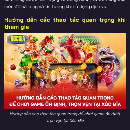
mức độ hài lòng và tin tưởng khi sử dụng dịch vụ.
Hướng dẫn các thao tác quan trọng khi
tham gia
Hướng dẫn các thao tác quan trọng để chơi game ổn định,
trọn vẹn tại Xóc Đĩa