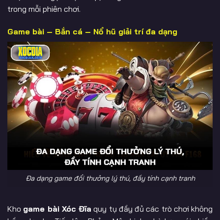
trong mỗi phiên chơi.
Game bài – Bắn cá – Nổ hũ giải trí đa dạng
Đa dạng game đổi thưởng lý thú, đầy tính cạnh tranh
Kho
game bài Xóc Đĩa
quy tụ đầy đủ các trò chơi không